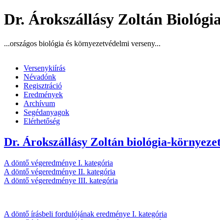
Dr. Árokszállásy Zoltán Biológi
...országos biológia és környezetvédelmi verseny...
Versenykiírás
Névadónk
Regisztráció
Eredmények
Archívum
Segédanyagok
Elérhetőség
Dr. Árokszállásy Zoltán biológia-környeze
A döntő végeredménye I. kategória
A döntő végeredménye II. kategória
A döntő végeredménye III. kategória
A döntő írásbeli fordulójának eredménye I. kategória