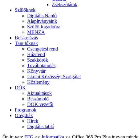
Zsebszótárak
Szülőknek
Digitális Napló
Alapítványaink
Szülői fogadóóra
MENZA
Beiskolázás
Tanulóknak
Csengetési rend
Házirend
Szakkörök
Továbbtanulás
Könyvtár
Iskolai Közösségi Szolgálat
Közlemény
DÖK
Aktualitások
Beszámoló
DÖK vezetői
Programok
Öregdiák
Hírek
Digitális tabló
Ön itt van:
FFG
>>
Informatika
>>
Office 365 Pro Plus ingyen mind