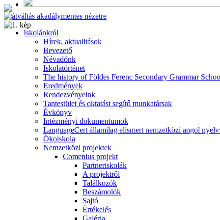
Alumni
Program
Iskolánkról
Hírek, aktualitások
Bevezető
Névadónk
Iskolatörténet
The history of Földes Ferenc Secondary Grammar Schoo
Eredmények
Rendezvényeink
Tantestület és oktatást segítő munkatársak
Évkönyv
Intézményi dokumentumok
LanguageCert államilag elismert nemzetközi angol nyelv
Ökoiskola
Nemzetközi projektek
Comenius projekt
Partneriskolák
A projektről
Találkozók
Beszámolók
Sajtó
Értékelés
Galéria