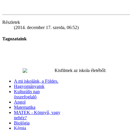
Részletek
(2014. december 17. szerda, 06:52)
Tagozataink
Kisfilmek az iskola életéből:
A mi iskolánk, a Földes.
Hagyományaink
Kulturális nap
összefoglaló
Angol
Matematika
MATEK - Könnyű, vagy
nehéz?
Biológia
Kémia