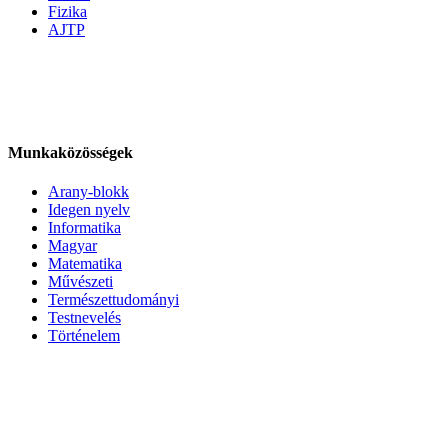
Fizika
AJTP
Munkaközösségek
Arany-blokk
Idegen nyelv
Informatika
Magyar
Matematika
Művészeti
Természettudományi
Testnevelés
Történelem