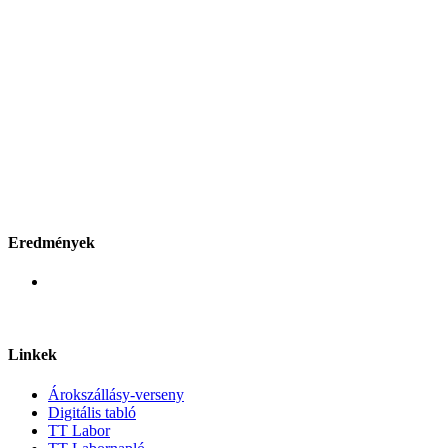
Eredmények
Linkek
Árokszállásy-verseny
Digitális tabló
TT Labor