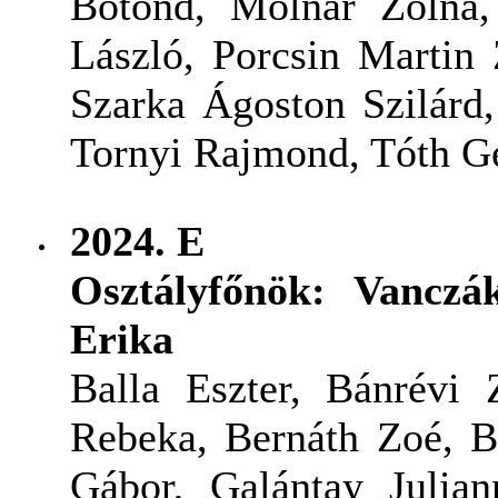
Botond, Molnár Zolna
László, Porcsin Martin
Szarka Ágoston Szilárd,
Tornyi Rajmond, Tóth G
2024.
E
Osztályfőnök: Vancz
Erika
Balla Eszter, Bánrévi 
Rebeka, Bernáth Zoé, B
Gábor, Galántay Julian