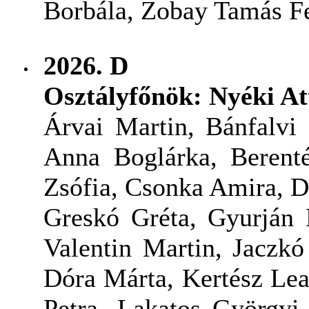
Borbála, Zobay Tamás F
2026. D
Osztályfőnök: Nyéki At
Árvai Martin, Bánfalvi
Anna Boglárka, Berent
Zsófia, Csonka Amira, D
Greskó Gréta, Gyurján 
Valentin Martin, Jaczk
Dóra Márta, Kertész Le
Petra, Lakatos Györgyi