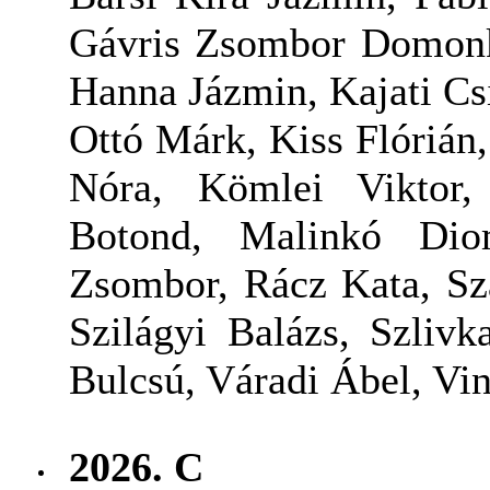
Gávris Zsombor Domonko
Hanna Jázmin, Kajati Cs
Ottó Márk, Kiss Flóriá
Nóra, Kömlei Viktor,
Botond, Malinkó Dio
Zsombor, Rácz Kata, Sz
Szilágyi Balázs, Szliv
Bulcsú, Váradi Ábel, Vi
2026. C