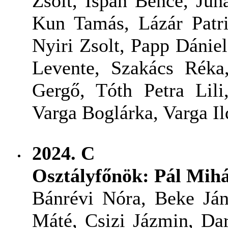
Zsolt, Ispán Bence, Juh
Kun Tamás, Lázár Pat
Nyiri Zsolt, Papp Dániel
Levente, Szakács Réka
Gergő, Tóth Petra Lili
Varga Boglárka, Varga Il
2024. C
Osztályfőnök: Pál Mihá
Bánrévi Nóra, Beke Ján
Máté, Csizi Jázmin, Da