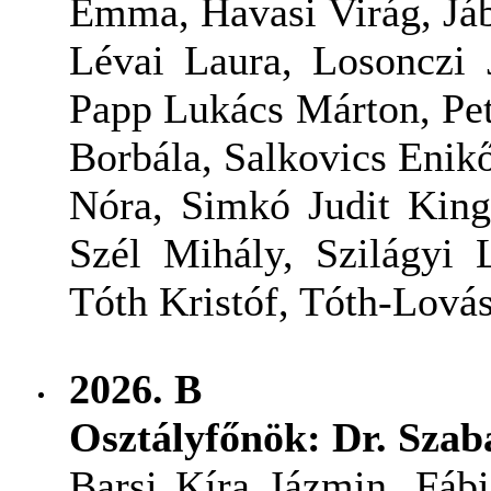
Emma, Havasi Virág, Jáb
Lévai Laura, Losonczi 
Papp Lukács Márton, Pe
Borbála, Salkovics Enik
Nóra, Simkó Judit King
Szél Mihály, Szilágyi 
Tóth Kristóf, Tóth-Lová
2026. B
Osztályfőnök: Dr. Sza
Barsi Kíra Jázmin, Fáb