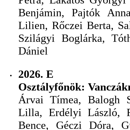
Benjámin, Pajtók Anna
Lilien, Rőczei Berta, S
Szilágyi Boglárka, Tót
Dániel
2026.
E
Osztályfőnök: Vanczák
Árvai Tímea, Balogh Sá
Lilla, Erdélyi László,
Bence, Géczi Dóra, Gu