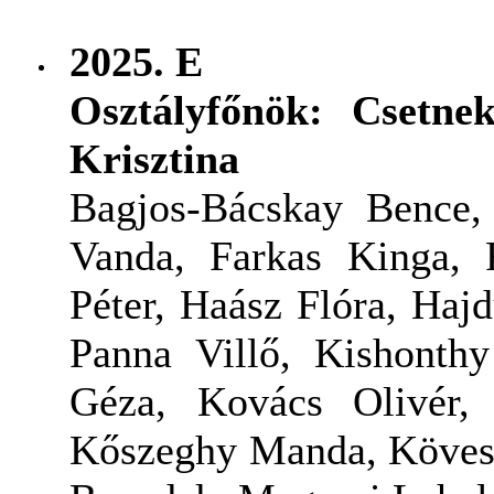
2025.
E
Osztályfőnök: Csetne
Krisztina
Bagjos-Bácskay Bence,
Vanda, Farkas Kinga, F
Péter, Haász Flóra, Haj
Panna Villő, Kishonth
Géza, Kovács Olivér,
Kőszeghy Manda, Kövesd