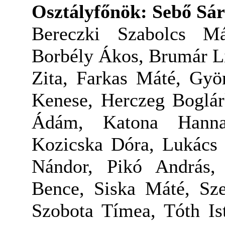
Osztályfőnök: Sebő Sá
Bereczki Szabolcs M
Borbély Ákos, Brumár Li
Zita, Farkas Máté, Gyö
Kenese, Herczeg Boglár
Ádám, Katona Hanna,
Kozicska Dóra, Lukács
Nándor, Pikó András
Bence, Siska Máté, Sze
Szobota Tímea, Tóth Is