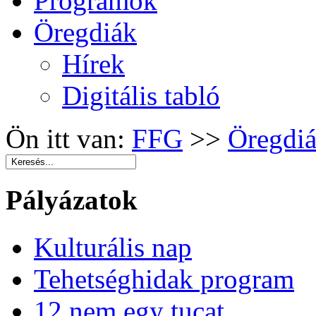
Programok
Öregdiák
Hírek
Digitális tabló
Ön itt van:
FFG
>>
Öregdi
Pályázatok
Kulturális nap
Tehetséghidak program
12 nem egy tucat