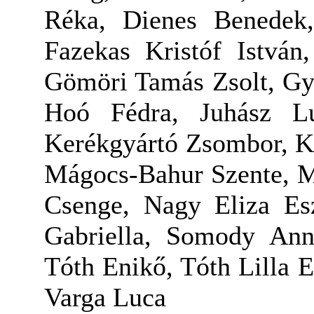
Réka, Dienes Benedek,
Fazekas Kristóf István
Gömöri Tamás Zsolt, Gy
Hoó Fédra, Juhász L
Kerékgyártó Zsombor, K
Mágocs-Bahur Szente, M
Csenge, Nagy Eliza Esz
Gabriella, Somody An
Tóth Enikő, Tóth Lilla 
Varga Luca