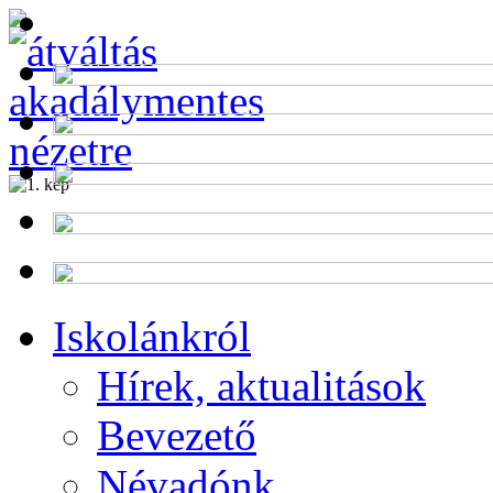
Alumni
Program
Iskolánkról
Hírek, aktualitások
Bevezető
Névadónk