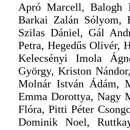
Apró Marcell, Balogh M
Barkai Zalán Sólyom, 
Szilas Dániel, Gál And
Petra, Hegedűs Olivér, 
Kelecsényi Imola Ág
György, Kriston Nándor
Molnár István Ádám, 
Emma Dorottya, Nagy Ma
Flóra, Pitti Péter Csong
Dominik Noel, Ruttka