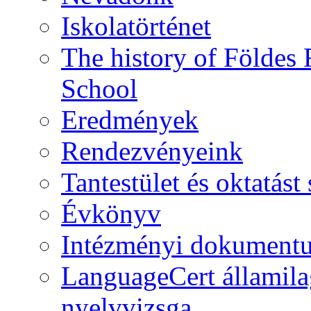
Iskolatörténet
The history of Földe
School
Eredmények
Rendezvényeink
Tantestület és oktatás
Évkönyv
Intézményi dokument
LanguageCert államila
nyelvvizsga