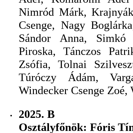
Nimród Márk, Krajnyák
Csenge, Nagy Boglárka
Sándor Anna, Simkó 
Piroska, Tánczos Patri
Zsófia, Tolnai Szilves
Túróczy Ádám, Varg
Windecker Csenge Zoé, 
2025. B
Osztályfőnök:
Fóris Tí