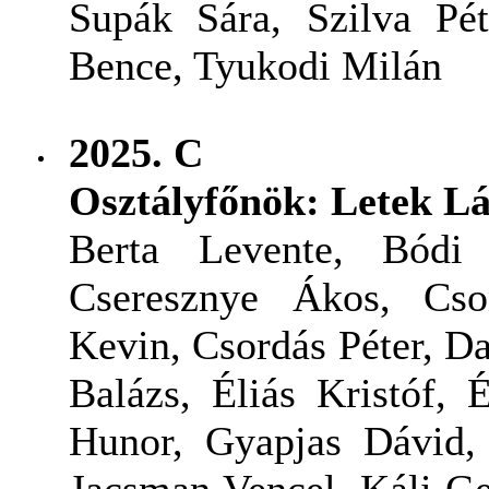
Supák Sára, Szilva Pét
Bence, Tyukodi Milán
2025. C
Osztályfőnök: Letek Lá
Berta Levente, Bódi
Cseresznye Ákos, Cso
Kevin, Csordás Péter, Da
Balázs, Éliás Kristóf,
Hunor, Gyapjas Dávid, 
Jacsman Vencel, Káli G