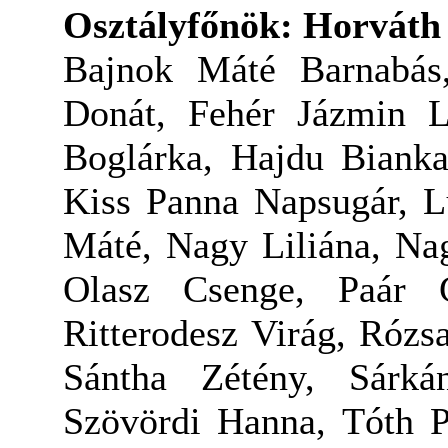
Osztályfőnök: Horváth
Bajnok Máté Barnabás
Donát, Fehér Jázmin 
Boglárka, Hajdu Biank
Kiss Panna Napsugár, 
Máté, Nagy Liliána, Na
Olasz Csenge, Paár G
Ritterodesz Virág, Rózs
Sántha Zétény, Sárká
Szövördi Hanna, Tóth P