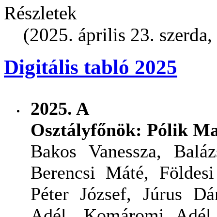
Részletek
(2025. április 23. szerda,
Digitális tabló 2025
2025. A
Osztályfőnök:
Pólik M
Bakos Vanessza, Baláz
Berencsi Máté, Földesi
Péter József, Júrus Dá
Adél, Komáromi Adél