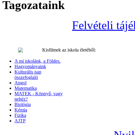
Tagozataink
Felvételi tá
Kisfilmek az iskola életéből:
A mi iskolánk, a Földes.
Hagyományaink
Kulturális nap
összefoglaló
Angol
Matematika
MATEK - Könnyű, vagy
nehéz?
Biológia
Kémia
Fizika
AJTP