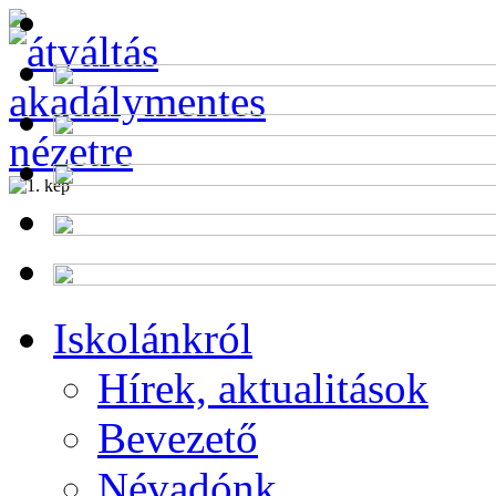
Alumni
Program
Iskolánkról
Hírek, aktualitások
Bevezető
Névadónk