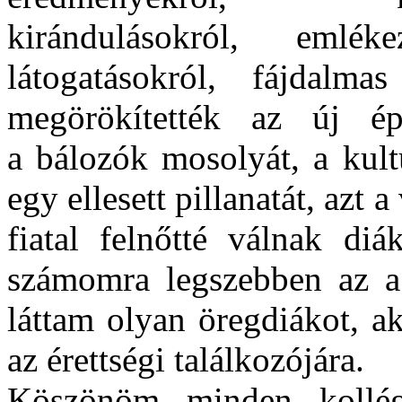
kirándulásokról, emléke
látogatásokról, fájdalm
megörökítették az új ép
a bálozók mosolyát, a kult
egy ellesett pillanatát, azt
fiatal felnőtté válnak diá
számomra legszebben az a p
láttam olyan öregdiákot, a
az érettségi találkozójára.
Köszönöm minden kollé