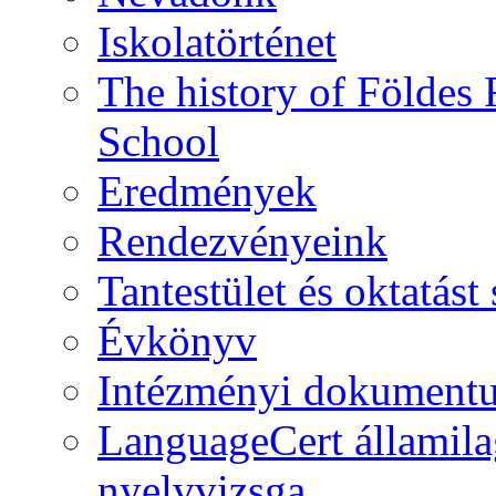
Iskolatörténet
The history of Földe
School
Eredmények
Rendezvényeink
Tantestület és oktatás
Évkönyv
Intézményi dokument
LanguageCert államila
nyelvvizsga