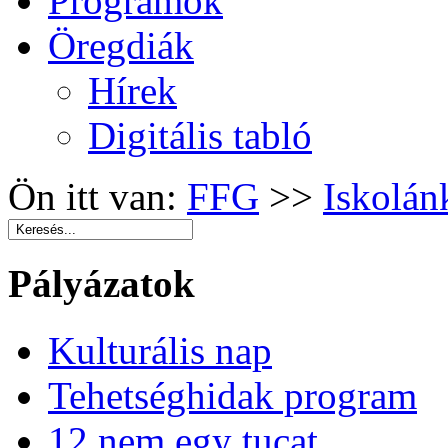
Programok
Öregdiák
Hírek
Digitális tabló
Ön itt van:
FFG
>>
Iskolán
Pályázatok
Kulturális nap
Tehetséghidak program
12 nem egy tucat