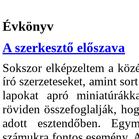
Évkönyv
A szerkesztő előszava
Sokszor elképzeltem a közé
író szerzeteseket,
amint sort
lapokat apró miniatúrákka
röviden összefoglalják, ho
adott esztendőben. Egym
számukra fontos esemény. 