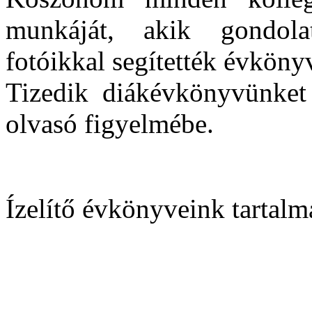
munkáját, akik gondolata
fotóikkal segítették évköny
Tizedik diákévkönyvünket 
olvasó figyelmébe.
Ízelítő évkönyveink tartal