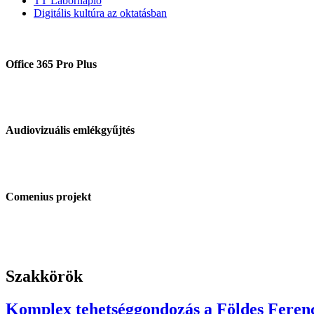
TT Labornapló
Digitális kultúra az oktatásban
Office 365 Pro Plus
Audiovizuális emlékgyűjtés
Comenius projekt
Szakkörök
Komplex tehetséggondozás a Földes Fere