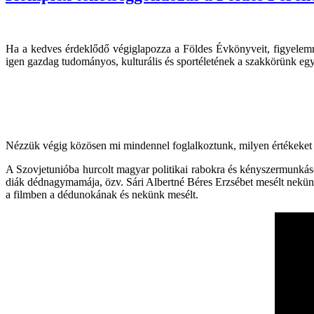
Ha a kedves érdeklődő végiglapozza a Földes Évkönyveit, figyelemmel
igen gazdag tudományos, kulturális és sportéletének a szakkörünk eg
Nézzük végig közösen mi mindennel foglalkoztunk, milyen értékeket 
A Szovjetunióba hurcolt magyar politikai rabokra és kényszermunkáso
diák dédnagymamája, özv. Sári Albertné Béres Erzsébet mesélt nekünk. 
a filmben a dédunokának és nekünk mesélt.