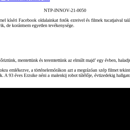
NTP-INNOV-21-0050
 kíséri Facebook oldalainkat fotók ezreivel és filmek tucatjaival talá
yik, de korántsem egyetlen tevékenysége.
őriztünk, mentettünk és teremtettünk az elmúlt majd’ egy évben, hala
kra emlékezve, a történelemórákon azt a megrázóan szép filmet tekinte
A 93 éves Erzsike néni a malenkij robot túlélője, évtizedekig hallgatot