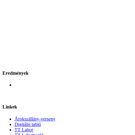
Eredmények
Linkek
Árokszállásy-verseny
Digitális tabló
TT Labor