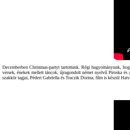
Decemberben Christmas-partyt tartottunk. Régi hagyományunk, hogy 
versek, énekek mellett táncok, újragondolt német nyelvű Piroska és a
szakkör tagjai, Péderi Gabriella és Traczik Dorina, film is készül Ha