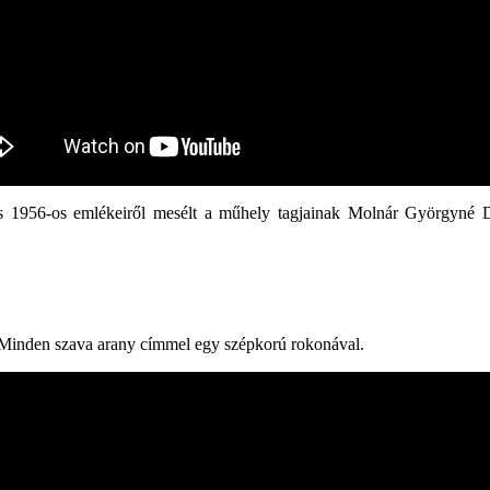
 és 1956-os emlékeiről mesélt a műhely tagjainak Molnár Györgyné D
, Minden szava arany címmel egy szépkorú rokonával.