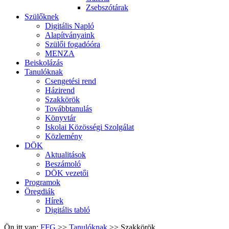
Zsebszótárak
Szülőknek
Digitális Napló
Alapítványaink
Szülői fogadóóra
MENZA
Beiskolázás
Tanulóknak
Csengetési rend
Házirend
Szakkörök
Továbbtanulás
Könyvtár
Iskolai Közösségi Szolgálat
Közlemény
DÖK
Aktualitások
Beszámoló
DÖK vezetői
Programok
Öregdiák
Hírek
Digitális tabló
Ön itt van:
FFG
>>
Tanulóknak
>>
Szakkörök