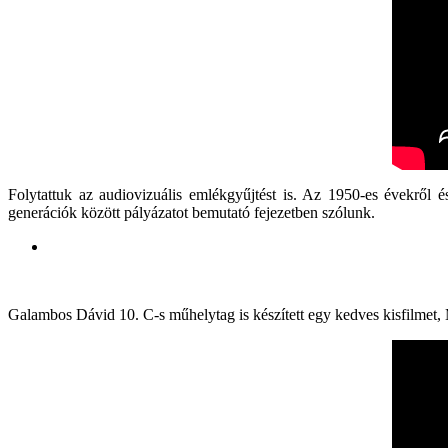
Folytattuk az audiovizuális emlékgyűjtést is. Az 1950-es évekről
generációk között pályázatot bemutató fejezetben szólunk.
Galambos Dávid 10. C-s műhelytag is készített egy kedves kisfilmet