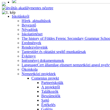
Alumni
Program
Iskolánkról
Hírek, aktualitások
Bevezető
Névadónk
Iskolatörténet
The history of Földes Ferenc Secondary Grammar Schoo
Eredmények
Rendezvényeink
Tantestület és oktatást segítő munkatársak
Évkönyv
Intézményi dokumentumok
LanguageCert államilag elismert nemzetközi angol nyelv
Ökoiskola
Nemzetközi projektek
Comenius projekt
Partneriskolák
A projektről
Találkozók
Beszámolók
Sajtó
Értékelés
Galéria