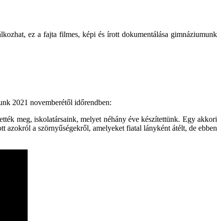
lkozhat, ez a fajta filmes, képi és írott dokumentálása gimnáziumunk
djunk 2021 novemberétől időrendben:
tték meg, iskolatársaink, melyet néhány éve készítettünk. Egy akkori
t azokról a szörnyűségekről, amelyeket fiatal lányként átélt, de ebben