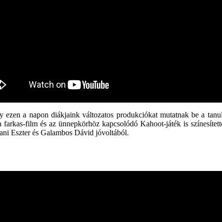
ezen a napon diákjaink változatos produkciókat mutatnak be a tanult
 farkas-film és az ünnepkörhöz kapcsolódó Kahoot-játék is színesített
tvani Eszter és Galambos Dávid jóvoltából.